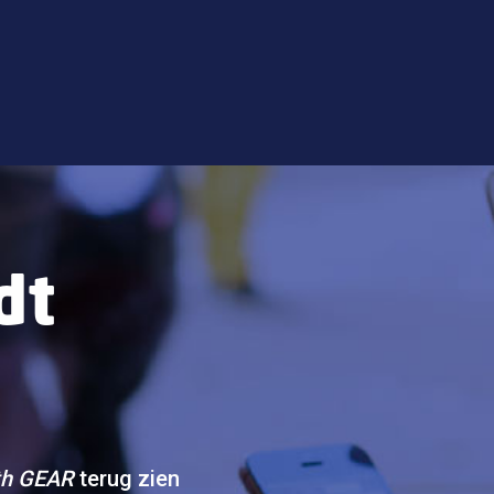
dt
th GEAR
terug zien